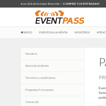
A un click de la mejor diversión —
COMPRÁ TUS ENTRADAS!
INICIO
EVENTOS A LA VENTA
NOSOTROS
ATENC
Nosotros
P
Atención al cliente
PR
Términos y condiciones
Even
Preguntas Frecuentes
form
pode
Comercial