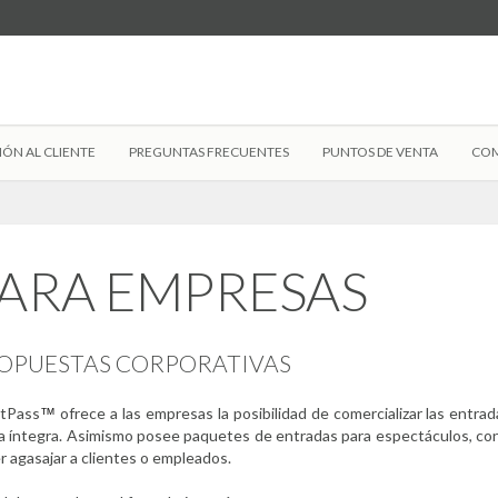
IÓN AL CLIENTE
PREGUNTAS FRECUENTES
PUNTOS DE VENTA
COM
ARA EMPRESAS
OPUESTAS CORPORATIVAS
tPass
ofrece a las empresas la posibilidad de comercializar las entra
™
a íntegra. Asimismo posee paquetes de entradas para espectáculos, con el
r agasajar a clientes o empleados.