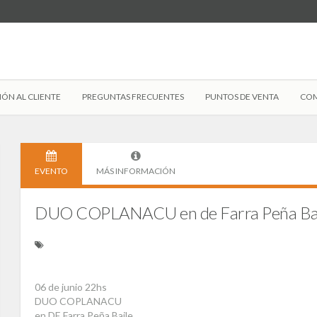
IÓN AL CLIENTE
PREGUNTAS FRECUENTES
PUNTOS DE VENTA
COM
EVENTO
MÁS INFORMACIÓN
DUO COPLANACU en de Farra Peña Bai
06 de junio 22hs
DUO COPLANACU
en DE Farra Peña Baile