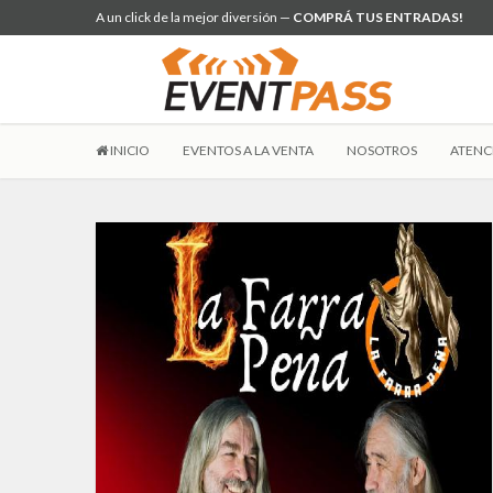
A un click de la mejor diversión —
COMPRÁ TUS ENTRADAS!
INICIO
EVENTOS A LA VENTA
NOSOTROS
ATENC